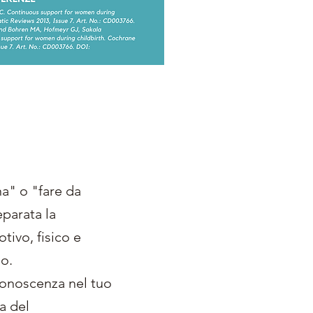
na" o "fare da
parata la
tivo, fisico e
io.
 conoscenza nel tuo
a del