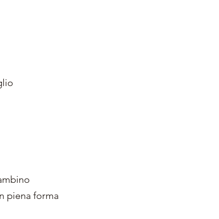
glio
bambino
in piena forma