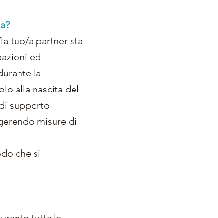
la?
la tuo/a partner sta
pazioni ed
durante la
olo alla nascita del
 di supporto
uggerendo misure di
odo che si
ante tutta la