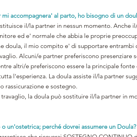
er mi accompagnera' al parto, ho bisogno di un dou
stituisce il/la partner in nessun momento. Anche il/
itore ed e' normale che abbia le proprie preoccu
 doula, il mio compito e' di supportare entrambi 
avaglio. Alcuni/e partner preferiscono presenziare s
tre altri/e preferiscono essere la principale fonte
utta l'esperienza. La doula assiste il/la partner s
o rassicurazione e sostegno.
ravaglio, la doula può sostituire il/la partner in m
 o un'ostetrica; perché dovrei assumere un Doula?
garantisce che riceverai SOSTEGNO CONTINUO dur