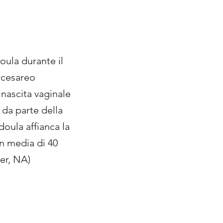
oula durante il
o cesareo
nascita vaginale
 da parte della
doula affianca la
in media di 40
ker, NA)