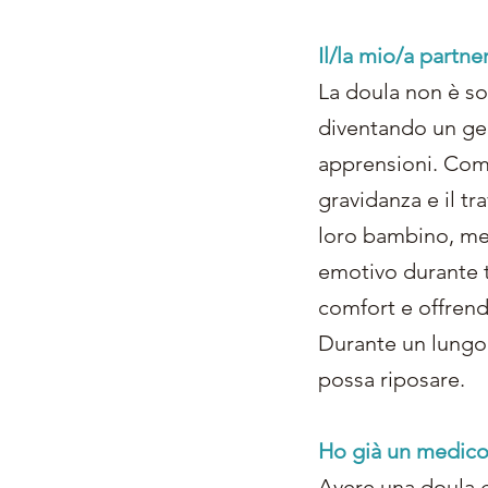
Il/la mio/a partn
La doula non è so
diventando un gen
apprensioni. Come
gravidanza e il tr
loro bambino, men
emotivo durante t
comfort e offrend
Durante un lungo t
possa riposare.
Ho già un medico
Avere una doula 